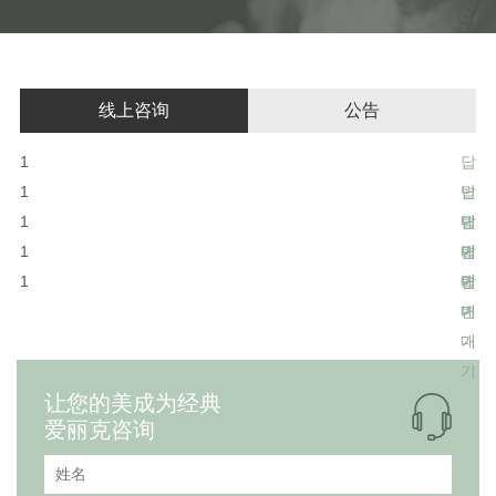
线上咨询
公告
1
답
1
변
답
1
대
변
답
1
기
대
변
답
1
기
대
변
답
기
대
변
기
대
기
让您的美成为经典
爱丽克咨询
姓名