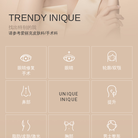
TRENDY INIQUE
找出特别的我
请参考爱丽克皮肤科/手术科
眼睛修复
眼睛
轮廓/双颚
手术
UNIQUE
INIQUE
鼻部
提升
脂肪/皮肤/激光
胸部
男士整形