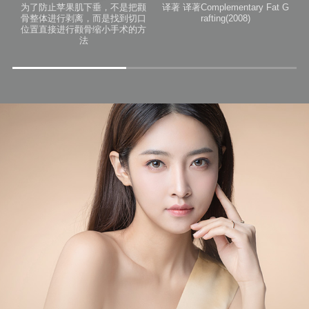
为了防止苹果肌下垂，不是把颧
译著
译著Complementary
Fat G
骨整体进行剥离，而是找到切口
rafting(2008)
位置直接进行颧骨缩小手术的方
法